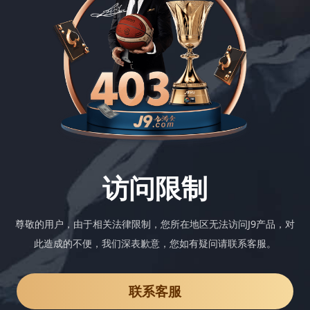
访问限制
尊敬的用户，由于相关法律限制，您所在地区无法访问J9产品，对
此造成的不便，我们深表歉意，您如有疑问请联系客服。
联系客服