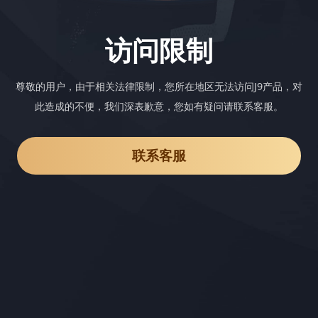
访问限制
尊敬的用户，由于相关法律限制，您所在地区无法访问J9产品，对
此造成的不便，我们深表歉意，您如有疑问请联系客服。
联系客服