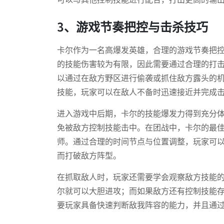
3、游戏节奏把控与击杀技巧
卡尔作为一名高爆发英雄，合理的游戏节奏把
的技能伤害较为有限，因此需要通过合理的打
以通过在敌方野区进行偷袭或抓住敌方露头的机
技能，玩家可以在敌人不备时迅速接近并完成
进入游戏中后期，卡尔的技能爆发力得到充分
免被敌方控制技能击中。在团战中，卡尔的最
师。通过合理的时间节点与位置调整，玩家可
而打破敌方阵型。
在抓取敌人时，玩家还需要学会观察敌方技能
尔就可以大胆进攻；而如果敌方还有控制技能
要玩家具备快速判断敌我阵容的能力，并且通