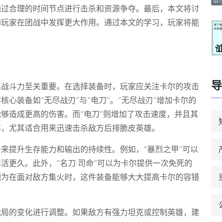
通过合理的时间节点进行击杀和资源争夺。最后，本文将讨
助玩家在团战中发挥更大作用。通过本文的学习，玩家将能
导
其战斗力至关重要。在选择装备时，玩家应关注卡尔的攻击
心装备如“无尽战刃”与“电刀”。“无尽战刃”增加卡尔的
够造成更高的伤害。而“电刀”则增加了攻击速度，并且其
率，尤其适合用来迅速击杀敌方后排脆皮英雄。
来提升生存能力和输出的持续性。例如，“暴烈之甲”可以
活更久。此外，“名刀·司命”可以为卡尔提供一次免死的
因为在面对敌方集火时，这件装备能够大大提高卡尔的容错
战局的变化进行调整。如果敌方有强力坦克或控制英雄，建