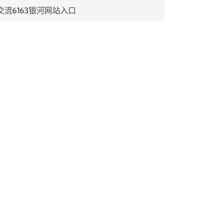
交流6163银河网站入口