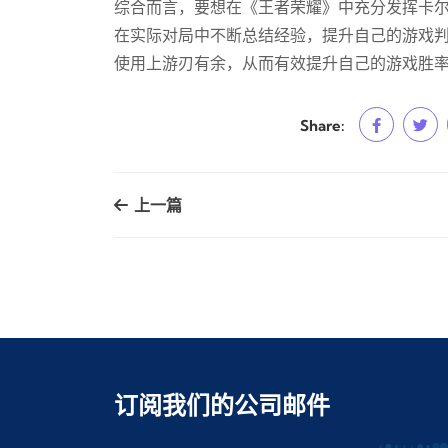
综合而言，要想在《王者荣耀》中充分发挥卡
在实际对局中不断总结经验，提升自己的游戏
使用上游刃有余，从而有效提升自己的游戏胜
Share:
上一篇
订阅我们的公司邮件