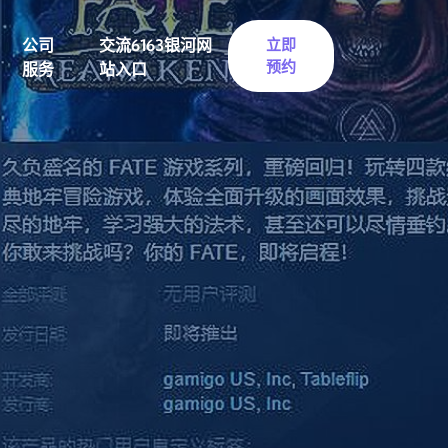
公司
交流6163银河网
立即
预约
服务
站入口