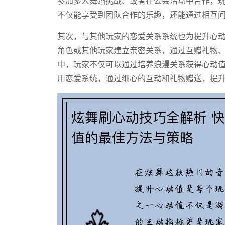
参加多人舞蹈挑战、或者在公会活动中合作，
不仅能享受到团队合作的乐趣，还能通过相互
其次，与其他玩家的恋爱关系系统也为提升心
角色或其他玩家建立亲密关系，通过互赠礼物
中，玩家不仅可以通过培养浪漫关系获得心动
用恋爱系统，通过细心的互动和礼物赠送，提