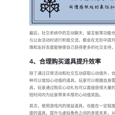
最后，社交系统中的互动聊天、留言板等功能
与公会活动时进行积极交流，都会在无形中提
情和友好态度能够使自己获得更多的社交支持
4、合理购买道具提升效率
除了通过日常活动和社交互动获取心动值外，
种可以增加心动值的道具，玩家可以根据自身
具，玩家通过购买心动礼包可以直接获得大量
短时间内为玩家带来丰厚的心动值奖励。
其次，使用游戏内的增益道具，也能在一定程
度的道具，提升与虚拟角色之间的亲密关系，