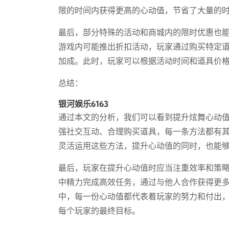
限的时间内获得更高的心动值，节省了大量的
最后，部分特殊的活动和商城内的限时优惠也
游戏内可能推出折扣活动，玩家通过购买特定
加成。此时，玩家可以根据活动时间和道具价
总结：
银河娱乐6163
通过本文的分析，我们可以看到提升炫舞心动
强社交互动、合理购买道具，每一条方法都有
灵活运用这些方法，提升心动值的同时，也能
最后，玩家在提升心动值时应当注重效率和策
中精力完成高效任务，通过与他人合作获得更
中，每一份心动值都代表着玩家的努力和付出
每个玩家的最终目标。