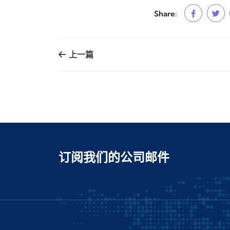
Share:
上一篇
订阅我们的公司邮件