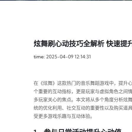
炫舞刷心动技巧全解析 快速提
time:
2025-04-09 12:14:31
在《炫舞》这款热门的音乐舞蹈游戏中，提升
个重要的互动指标，更是玩家与虚拟角色之间
多玩家关心的焦点。本文将从多个角度分析炫
统的优化利用、社交互动的重要性以及购买道
受更多游戏乐趣与互动体验。