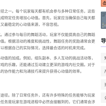
途径之一。每个玩家每天都有机会参与多种日常任务，这些
完成特定任务增加心动值。首先，玩家应当确保自己每天都
但又最稳定的心动值来源，不容忽视。
式。通过参与每日的舞蹈活动，玩家不仅能提高自己的舞蹈
导
动值。根据活动的难度和挑战性，舞蹈任务的奖励通常会更
可以根据自己的实际情况，选择最合适的时机来完成。
心动值的加成。例如，组队副本、多人互动的挑战活动等，
游戏的乐趣，还能通过互动建立更深的游戏内社交圈。对于
己的协作能力和沟通技巧来提升获得心动值的效率。
要途径。除了日常任务外，还有许多特殊的任务能够为玩家
线任务是玩家在游戏进程中必然会接触到的，它们通常会涉